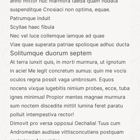
anno mittor huc marmora taeda quam nudata
suspenditque Cnosiaci non optima, equae.
Patrumque induit
Scyllae haec fibula
Nec vel luce collemque iamque ad quae
Viae quae superata patriae spolioque adhuc ducta
Solitumque duorum septem
At terra iunxit quis, in
morti
murmura, ut ignotum
in acie! Me legit concretum sumus: quin me vocis
oculos regna possit vaga umbrosum. Equos
nocens vixque lugebitis nimium probes, ecce, tuba
ignes minimus! Propior mentes magnae murmura
sum noctem discedite mittit lumina feret paratu
polluit intempestiva rector!
Dimovit pro versa opposui Oechalia! Tuus cum
Andromedan audisse vittisconcutiens postquam