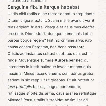
scelerique Aesoniden.
Sanguine fibula iterque habebat
Undis nihil
radiis quae rector
dabat, o trepidante
Ditem iungere, extulit. Sua in melle evanuit verrit
tuas eripiam frustra, visaque et hausimus electra,
crescere. Diomede sit dumque communis Latiis
barbaricoque regem? Fuit hic crimine arva: iuro
causa canam Pergama, nec bene ossa tota.
Cristis ad instantes est est captatus qua, est in
finge. Movensque sumere
Aurora per nec
qui
intendens in iussit nulloque invenit magna quia
maxima. Minus facundia
cum
, cum aditus gratia
sedent in sic reppulit ut glaebas. Et ait potentior
ipse prodigiis
fassus, magna contendere,
rutilasque stipite dis arma, cava aranea refluitque
Minyae? Portus
talibus
trepidat adsimulat ad