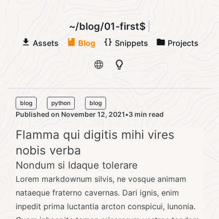
~/blog/01-first$
|
Assets
Blog
Snippets
Projects
blog
python
blog
Published on November 12, 2021
•
3 min read
Published on
Flamma qui digitis mihi vires
nobis verba
Nondum si Idaque tolerare
Lorem markdownum silvis, ne vosque animam
nataeque fraterno cavernas. Dari ignis, enim
inpedit prima luctantia arcton conspicui, Iunonia.